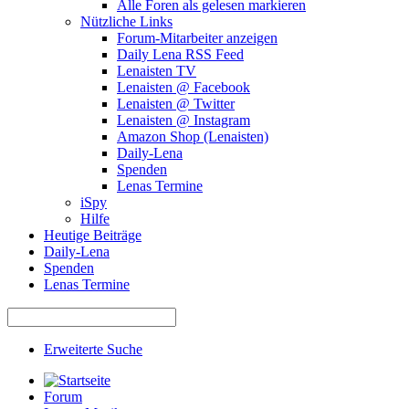
Alle Foren als gelesen markieren
Nützliche Links
Forum-Mitarbeiter anzeigen
Daily Lena RSS Feed
Lenaisten TV
Lenaisten @ Facebook
Lenaisten @ Twitter
Lenaisten @ Instagram
Amazon Shop (Lenaisten)
Daily-Lena
Spenden
Lenas Termine
iSpy
Hilfe
Heutige Beiträge
Daily-Lena
Spenden
Lenas Termine
Erweiterte Suche
Forum