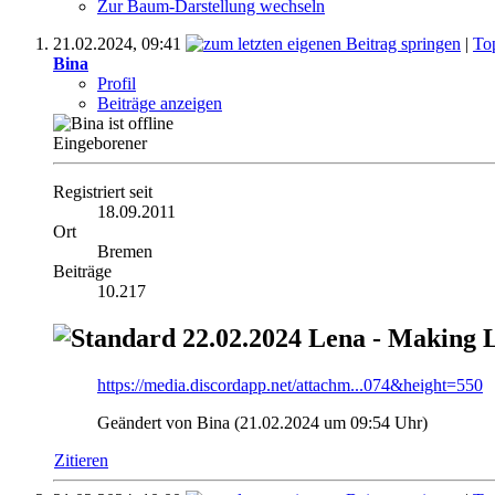
Zur Baum-Darstellung wechseln
21.02.2024,
09:41
|
To
Bina
Profil
Beiträge anzeigen
Eingeborener
Registriert seit
18.09.2011
Ort
Bremen
Beiträge
10.217
22.02.2024 Lena - Making 
https://media.discordapp.net/attachm...074&height=550
Geändert von Bina (21.02.2024 um
09:54
Uhr)
Zitieren