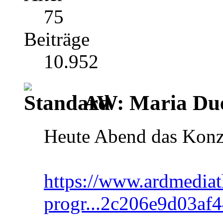
75
Beiträge
10.952
AW: Maria Du
Heute Abend das Konze
https://www.ardmediat
progr...2c206e9d03af