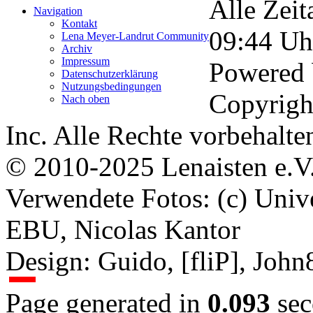
Alle Zeit
Navigation
Kontakt
09:44
Uh
Lena Meyer-Landrut Community
Archiv
Impressum
Powered
Datenschutzerklärung
Nutzungsbedingungen
Copyrigh
Nach oben
Inc. Alle Rechte vorbehalte
© 2010-2025 Lenaisten e.V
Verwendete Fotos: (c) Uni
EBU, Nicolas Kantor
Design: Guido, [fliP], Joh
Page generated in
0.093
sec