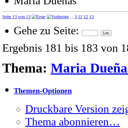
Maria Dueñas
Seite 13 von 13
...
3
11
12
13
Gehe zu Seite:
Ergebnis 181 bis 183 von 
Thema:
Maria Dueña
Themen-Optionen
Druckbare Version zei
Thema abonnieren…