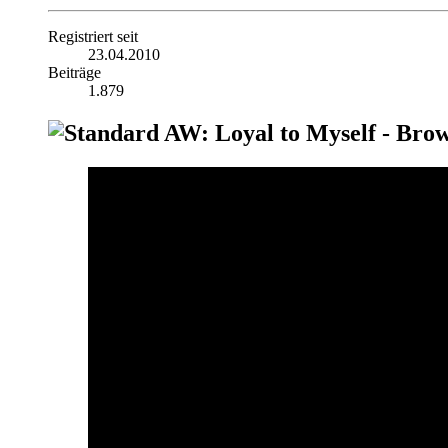
Registriert seit
23.04.2010
Beiträge
1.879
AW: Loyal to Myself - Brow