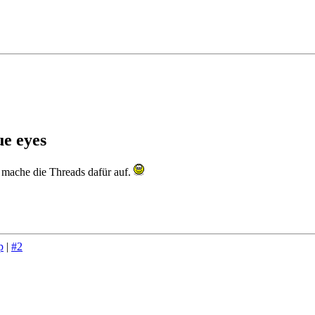
ue eyes
d mache die Threads dafür auf.
p
|
#2