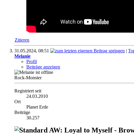
Zitieren
31.05.2024,
08:51
|
To
Melanie
Profil
Beiträge anzeigen
Rock-Monster
Registriert seit
24.03.2010
Ort
Planet Erde
Beiträge
30.257
AW: Loyal to Myself - Brow