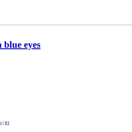
 blue eyes
p
|
#1