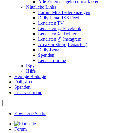
Alle Foren als gelesen markieren
Nützliche Links
Forum-Mitarbeiter anzeigen
Daily Lena RSS Feed
Lenaisten TV
Lenaisten @ Facebook
Lenaisten @ Twitter
Lenaisten @ Instagram
Amazon Shop (Lenaisten)
Daily-Lena
Spenden
Lenas Termine
iSpy
Hilfe
Heutige Beiträge
Daily-Lena
Spenden
Lenas Termine
Erweiterte Suche
Forum