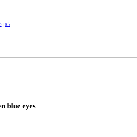
p
|
#5
n blue eyes