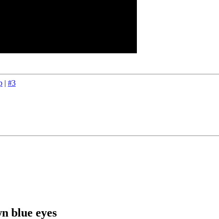
p
|
#3
n blue eyes