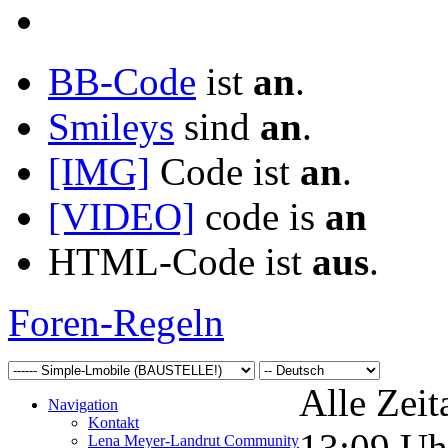
BB-Code
ist
an
.
Smileys
sind
an
.
[IMG]
Code ist
an
.
[VIDEO]
code is
an
HTML-Code ist
aus
.
Foren-Regeln
Alle Zeit
Navigation
Kontakt
13:09
Uh
Lena Meyer-Landrut Community