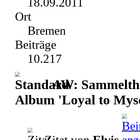
18.09.2011
Ort
Bremen
Beiträge
10.217
AW: Sammelthr
Album 'Loyal to Myse
Zitat von
Elvis