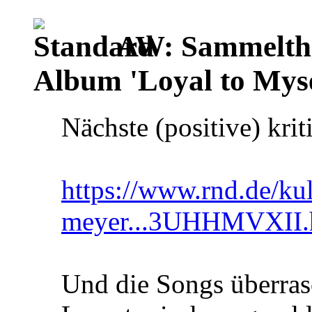
AW: Sammelthr
Album 'Loyal to Myse
Nächste (positive) krit
https://www.rnd.de/kul
meyer...3UHHMVXII.
Und die Songs überrasc