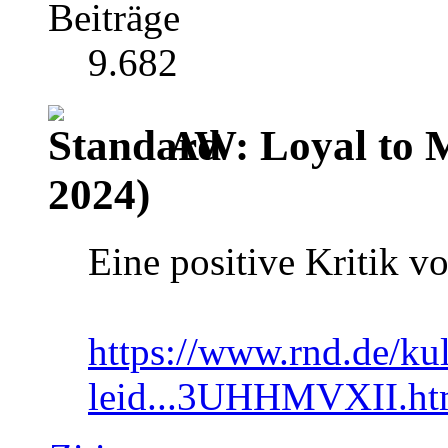
Beiträge
9.682
AW: Loyal to M
2024)
Eine positive Kritik 
https://www.rnd.de/kul
leid...3UHHMVXII.ht