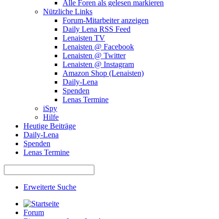
Alle Foren als gelesen markieren
Nützliche Links
Forum-Mitarbeiter anzeigen
Daily Lena RSS Feed
Lenaisten TV
Lenaisten @ Facebook
Lenaisten @ Twitter
Lenaisten @ Instagram
Amazon Shop (Lenaisten)
Daily-Lena
Spenden
Lenas Termine
iSpy
Hilfe
Heutige Beiträge
Daily-Lena
Spenden
Lenas Termine
Erweiterte Suche
Forum