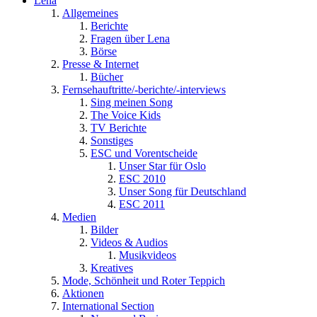
Lena
Allgemeines
Berichte
Fragen über Lena
Börse
Presse & Internet
Bücher
Fernsehauftritte/-berichte/-interviews
Sing meinen Song
The Voice Kids
TV Berichte
Sonstiges
ESC und Vorentscheide
Unser Star für Oslo
ESC 2010
Unser Song für Deutschland
ESC 2011
Medien
Bilder
Videos & Audios
Musikvideos
Kreatives
Mode, Schönheit und Roter Teppich
Aktionen
International Section