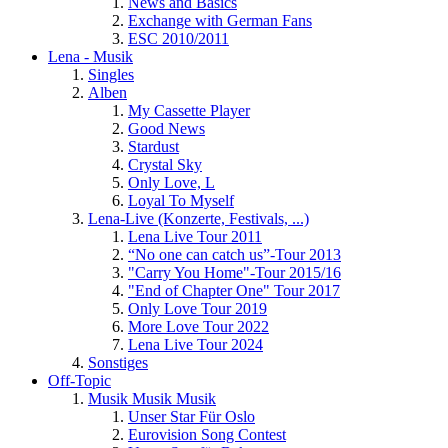
News and Basics
Exchange with German Fans
ESC 2010/2011
Lena - Musik
Singles
Alben
My Cassette Player
Good News
Stardust
Crystal Sky
Only Love, L
Loyal To Myself
Lena-Live (Konzerte, Festivals, ...)
Lena Live Tour 2011
“No one can catch us”-Tour 2013
"Carry You Home"-Tour 2015/16
"End of Chapter One" Tour 2017
Only Love Tour 2019
More Love Tour 2022
Lena Live Tour 2024
Sonstiges
Off-Topic
Musik Musik Musik
Unser Star Für Oslo
Eurovision Song Contest