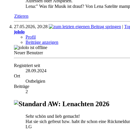
Aufessen oder Abspielen.
Lena:" Was für Musik ist drauf? Von Lena Satelite ma
Zitieren
27.05.2026,
20:28
|
To
jololo
Profil
Beiträge anzeigen
Neuer Benutzer
Registriert seit
28.09.2024
Ort
Ostbelgien
Beiträge
2
AW: Lenachten 2026
Sehr schön und lieb gemacht!
Hat sie sich gefreut bzw. habt ihr schon eine Rückmeldun
LG