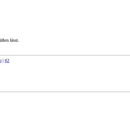
üßen lässt.
p
|
#2