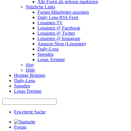
Alle Foren als gelesen markieren
Nützliche Links
Forum-Mitarbeiter anzeigen
Daily Lena RSS Feed
Lenaisten TV
Lenaisten @ Facebook
Lenaisten @ Twitter
Lenaisten @ Instagram
Amazon Shop (Lenaisten)
Daily-Lena
Spenden
Lenas Termine
iSpy
Hilfe
Heutige Beiträge
Daily-Lena
Spenden
Lenas Termine
Erweiterte Suche
Forum