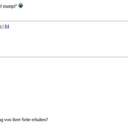
mpf mampf"
p
|
#4
g von ihrer Seite erhalten?