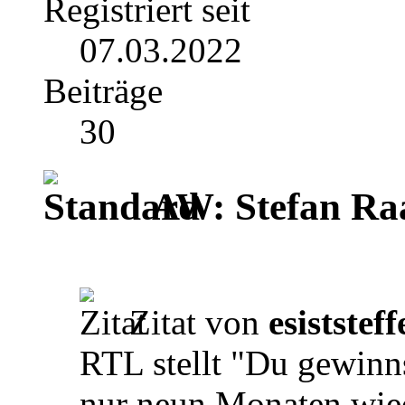
Registriert seit
07.03.2022
Beiträge
30
AW: Stefan Ra
Zitat von
esiststeff
RTL stellt "Du gewinns
nur neun Monaten wied