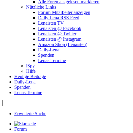
Alle Foren als gelesen markieren
Nützliche Links
Forum-Mitarbeiter anzeigen
Daily Lena RSS Feed
Lenaisten TV
Lenaisten @ Facebook
Lenaisten @ Twitter
Lenaisten @ Instagram
Amazon Shop (Lenaisten)
Daily-Lena
Spenden
Lenas Termine
iSpy
Hilfe
Heutige Beiträge
Daily-Lena
Spenden
Lenas Termine
Erweiterte Suche
Forum