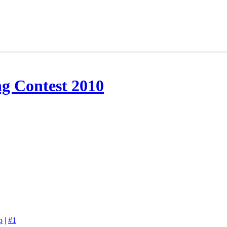
g Contest 2010
p
|
#1