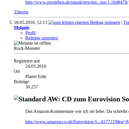
http://www.prosieben.de/musik/gewinn...ion-1.1648478/
Zitieren
18.05.2010,
12:13
|
To
Melanie
Profil
Beiträge anzeigen
Rock-Monster
Registriert seit
24.03.2010
Ort
Planet Erde
Beiträge
30.257
AW: CD zum Eurovision So
Das Amazon-Kommentare wie ich sie liebe. Da schreibt 
http://www.amazon.co.uk/Eurovision-S...4177219&sr=8