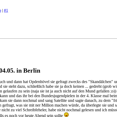
p
|
#1
.05. in Berlin
ch und dann hat Opdenhövel sie gefragt zwecks des "Skandälchen" und s
 sie steht dazu, schließlich habe sie ja doch keinen ... gedreht (grob w
hen gelaufen zu sein (naja sie ist ja auch nicht auf den Mund gefallen ;
kann und das ihr bei den Bundesjugendpielen in der 4. Klasse mal beim 
am sie dann nochmal und sang Satellite und sagte danach, zu dem "fri
h gefragt, was sie mit ner Million machen würde, da überlegte sie und s
icht zu viel Schreibfeheler, habe nicht nochmal gelesen und ich müsste 
lls es noch vor heute Abend sein sollte