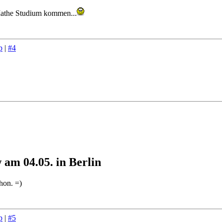
 Mathe Studium kommen...
p
|
#4
am 04.05. in Berlin
hon. =)
p
|
#5