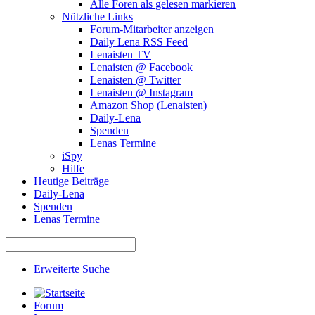
Alle Foren als gelesen markieren
Nützliche Links
Forum-Mitarbeiter anzeigen
Daily Lena RSS Feed
Lenaisten TV
Lenaisten @ Facebook
Lenaisten @ Twitter
Lenaisten @ Instagram
Amazon Shop (Lenaisten)
Daily-Lena
Spenden
Lenas Termine
iSpy
Hilfe
Heutige Beiträge
Daily-Lena
Spenden
Lenas Termine
Erweiterte Suche
Forum