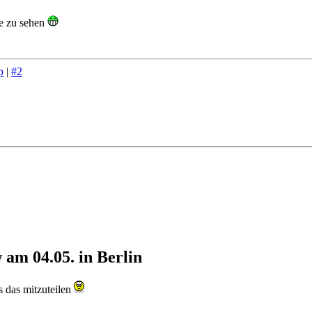
ve zu sehen
p
|
#2
am 04.05. in Berlin
s das mitzuteilen