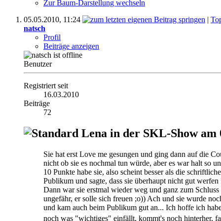
Zur Baum-Darstellung wechseln
05.05.2010,
11:24
|
To
natsch
Profil
Beiträge anzeigen
Benutzer
Registriert seit
16.03.2010
Beiträge
72
Lena in der SKL-Show am 04
Sie hat erst Love me gesungen und ging dann auf die Cou
nicht ob sie es nochmal tun würde, aber es war halt so und
10 Punkte habe sie, also scheint besser als die schriftlic
Publikum und sagte, dass sie überhaupt nicht gut werfen 
Dann war sie erstmal wieder weg und ganz zum Schluss k
ungefähr, er solle sich freuen ;o)) Ach und sie wurde noc
und kam auch beim Publikum gut an... Ich hoffe ich habe n
noch was "wichtiges" einfällt, kommt's noch hinterher, fa