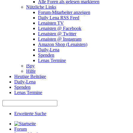
Alle Foren als gelesen markieren
Nützliche Links
Forum-Mitarbeiter anzeigen
Daily Lena RSS Feed
Lenaisten TV
Lenaisten @ Facebook
Lenaisten @ Twitter
Lenaisten @ Instagram
Amazon Shop (Lenaisten)
Daily-Lena
Spenden
Lenas Termine
iSpy
Hilfe
Heutige Beiträge
Daily-Lena
Spenden
Lenas Termine
Erweiterte Suche
Forum