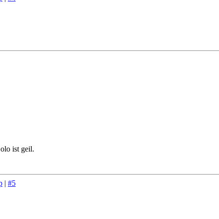
o ist geil.
p
|
#5