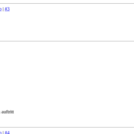
p
|
#3
auftritt
p
|
#4