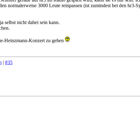
en normalerweise 3000 Leute reinpassen (ist zumindest bei den hr3-Sylv
a selbst nicht dabei sein kann.
chen.
fanie-Heinzmann-Konzert zu gehen
p
|
#35