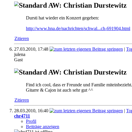
AW: Christian Durstewitz
Dursti hat wieder ein Konzert gegeben:
http://www.hna.de/nachrichten/schwal...ch-691904.html
Zitieren
27.03.2010,
17:48
|
To
julena
Gast
AW: Christian Durstewitz
Find ich cool, dass er Freunde und Familie miteinbezieht
Gitarre & Cajon ist auch sehr gut ^^
Zitieren
28.03.2010,
16:40
|
To
chr4711
Profil
Beiträge anzeigen