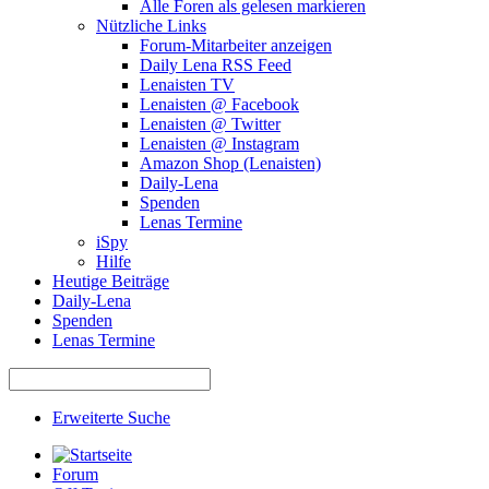
Alle Foren als gelesen markieren
Nützliche Links
Forum-Mitarbeiter anzeigen
Daily Lena RSS Feed
Lenaisten TV
Lenaisten @ Facebook
Lenaisten @ Twitter
Lenaisten @ Instagram
Amazon Shop (Lenaisten)
Daily-Lena
Spenden
Lenas Termine
iSpy
Hilfe
Heutige Beiträge
Daily-Lena
Spenden
Lenas Termine
Erweiterte Suche
Forum