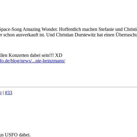
Space-Song Amazing Wonder. Hoffentlich machen Stefanie und Christian
der schon ausverkauft ist. Und Christian Durstewitz hat einen Überras
an allen Konzerten dabei sein!!! XD
fo.de/blog/news/...nie-heinzmann/
p
|
#33
aus USFO dabei.