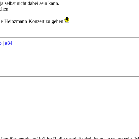
a selbst nicht dabei sein kann.
chen.
fanie-Heinzmann-Konzert zu gehen
p
|
#34
Jennifer gerade auf hr3 im Radio gespielt wird, kann sie es nur sein. I