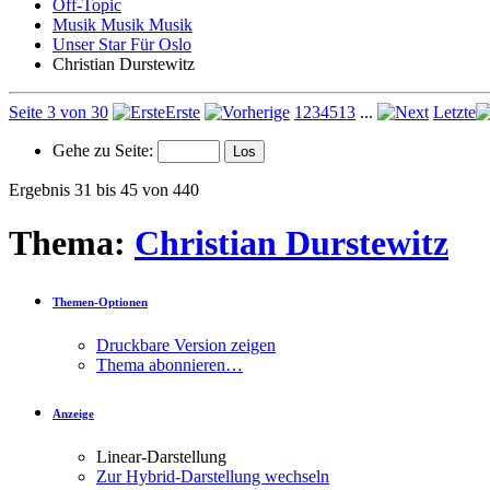
Off-Topic
Musik Musik Musik
Unser Star Für Oslo
Christian Durstewitz
Seite 3 von 30
Erste
1
2
3
4
5
13
...
Letzte
Gehe zu Seite:
Ergebnis 31 bis 45 von 440
Thema:
Christian Durstewitz
Themen-Optionen
Druckbare Version zeigen
Thema abonnieren…
Anzeige
Linear-Darstellung
Zur Hybrid-Darstellung wechseln