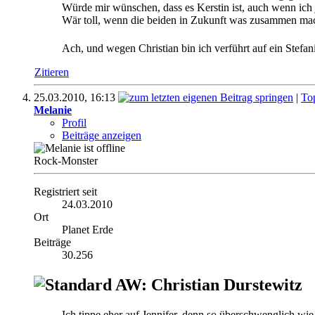
Würde mir wünschen, dass es Kerstin ist, auch wenn ich j
Wär toll, wenn die beiden in Zukunft was zusammen ma
Ach, und wegen Christian bin ich verführt auf ein Ste
Zitieren
25.03.2010,
16:13
|
To
Melanie
Profil
Beiträge anzeigen
Rock-Monster
Registriert seit
24.03.2010
Ort
Planet Erde
Beiträge
30.256
AW: Christian Durstewitz
Ich tippe eher auf Jennifer, denn so überschwenglich wie 