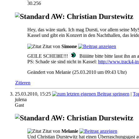
30.256
AW: Christian Durstewitz
Hey, das wäre stark. Ich mag Dursti, vor allem seine My
Kassel und gibt ein Konzert in den Nachthallen, das lei
Zitat von
Simone
GEILE SCHEIßE!!!
Biiiiitte bitte bitte lasst ihn 
PS: Schade sie sind nicht in Kassel:
http://www.track4-in
Geändert von Melanie (25.03.2010 um
09:43
Uhr)
Zitieren
25.03.2010,
15:25
|
To
julena
Gast
AW: Christian Durstewitz
Zitat von
Melanie
Und Christian Durstewitz hat einen Überraschungsgast 