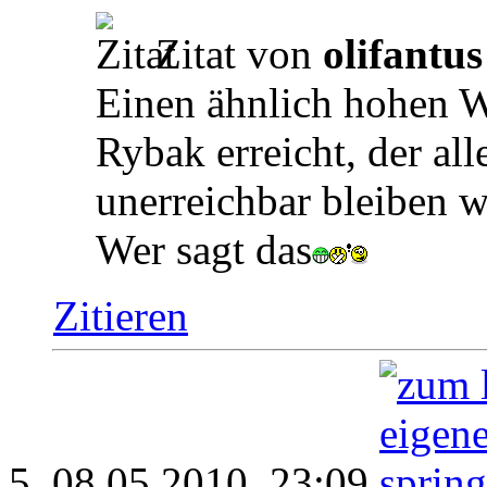
Zitat von
olifantus
Einen ähnlich hohen We
Rybak erreicht, der al
unerreichbar bleiben w
Wer sagt das
Zitieren
08.05.2010,
23:09