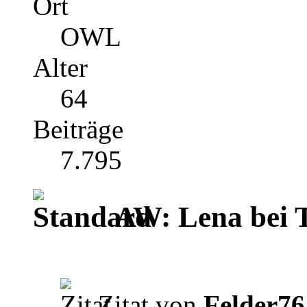
Ort
OWL
Alter
64
Beiträge
7.795
AW: Lena bei TV
Zitat von
Felder76