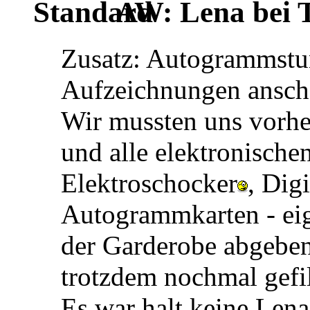
AW: Lena bei TV
Zusatz: Autogrammstun
Aufzeichnungen ansche
Wir mussten uns vorhe
und alle elektronische
Elektroschocker
, Dig
Autogrammkarten - eige
der Garderobe abgebe
trotzdem nochmal gefilz
Es war halt keine Len