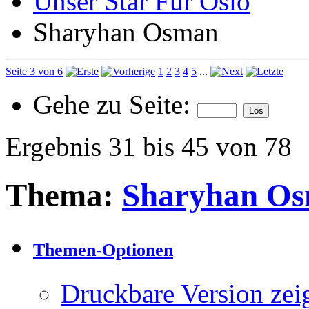
Unser Star Für Oslo
Sharyhan Osman
Seite 3 von 6
1
2
3
4
5
...
Gehe zu Seite:
Ergebnis 31 bis 45 von 78
Thema:
Sharyhan O
Themen-Optionen
Druckbare Version zei