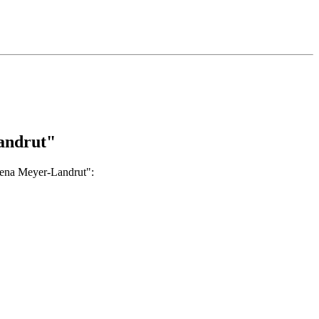
andrut"
Lena Meyer-Landrut":