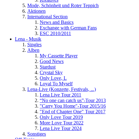
Mode, Schönheit und Roter Teppich
Aktionen
International Section
News and Basics
Exchange with German Fans
ESC 2010/2011
Lena - Musik
Singles
Alben
My Cassette Player
Good News
Stardust
Crystal Sky
Only Love, L
Loyal To Myself
Lena-Live (Konzerte, Festivals, ...)
Lena Live Tour 2011
“No one can catch us”-Tour 2013
"Carry You Home"-Tour 2015/16
"End of Chapter One" Tour 2017
Only Love Tour 2019
More Love Tour 2022
Lena Live Tour 2024
Sonstiges