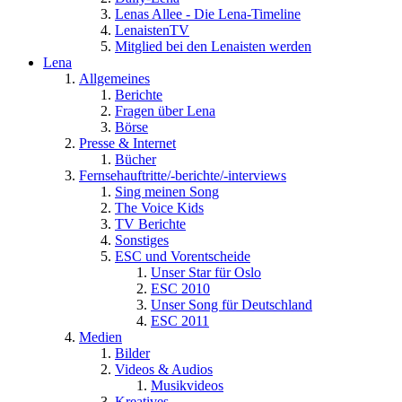
Lenas Allee - Die Lena-Timeline
LenaistenTV
Mitglied bei den Lenaisten werden
Lena
Allgemeines
Berichte
Fragen über Lena
Börse
Presse & Internet
Bücher
Fernsehauftritte/-berichte/-interviews
Sing meinen Song
The Voice Kids
TV Berichte
Sonstiges
ESC und Vorentscheide
Unser Star für Oslo
ESC 2010
Unser Song für Deutschland
ESC 2011
Medien
Bilder
Videos & Audios
Musikvideos
Kreatives