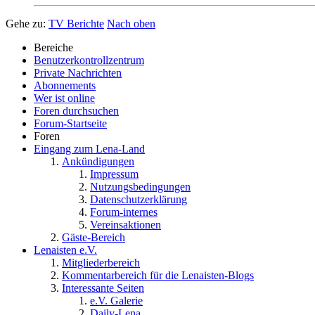
Gehe zu:
TV Berichte
Nach oben
Bereiche
Benutzerkontrollzentrum
Private Nachrichten
Abonnements
Wer ist online
Foren durchsuchen
Forum-Startseite
Foren
Eingang zum Lena-Land
Ankündigungen
Impressum
Nutzungsbedingungen
Datenschutzerklärung
Forum-internes
Vereinsaktionen
Gäste-Bereich
Lenaisten e.V.
Mitgliederbereich
Kommentarbereich für die Lenaisten-Blogs
Interessante Seiten
e.V. Galerie
Daily-Lena