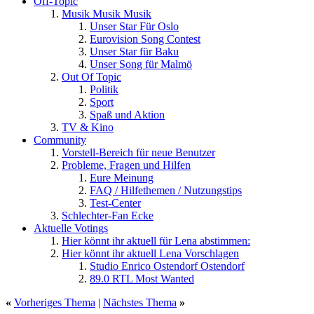
Off-Topic
Musik Musik Musik
Unser Star Für Oslo
Eurovision Song Contest
Unser Star für Baku
Unser Song für Malmö
Out Of Topic
Politik
Sport
Spaß und Aktion
TV & Kino
Community
Vorstell-Bereich für neue Benutzer
Probleme, Fragen und Hilfen
Eure Meinung
FAQ / Hilfethemen / Nutzungstips
Test-Center
Schlechter-Fan Ecke
Aktuelle Votings
Hier könnt ihr aktuell für Lena abstimmen:
Hier könnt ihr aktuell Lena Vorschlagen
Studio Enrico Ostendorf Ostendorf
89.0 RTL Most Wanted
«
Vorheriges Thema
|
Nächstes Thema
»