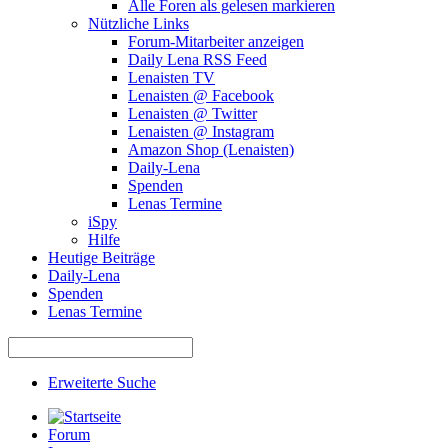
Alle Foren als gelesen markieren
Nützliche Links
Forum-Mitarbeiter anzeigen
Daily Lena RSS Feed
Lenaisten TV
Lenaisten @ Facebook
Lenaisten @ Twitter
Lenaisten @ Instagram
Amazon Shop (Lenaisten)
Daily-Lena
Spenden
Lenas Termine
iSpy
Hilfe
Heutige Beiträge
Daily-Lena
Spenden
Lenas Termine
Erweiterte Suche
Forum