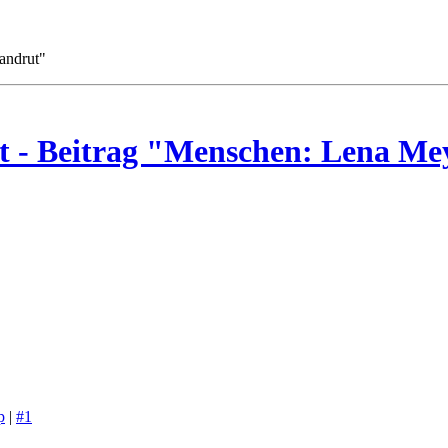
andrut"
et - Beitrag "Menschen: Lena M
p
|
#1