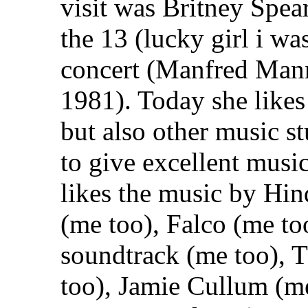
visit was Britney Spea
the 13 (lucky girl i w
concert (Manfred Mann
1981). Today she like
but also other music st
to give excellent musi
likes the music by Hin
(me too), Falco (me t
soundtrack (me too), 
too), Jamie Cullum (me