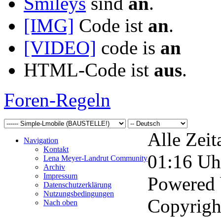
Smileys
sind
an
.
[IMG]
Code ist
an
.
[VIDEO]
code is
an
HTML-Code ist
aus
.
Foren-Regeln
Alle Zeit
Navigation
Kontakt
01:16
Uh
Lena Meyer-Landrut Community
Archiv
Impressum
Powered
Datenschutzerklärung
Nutzungsbedingungen
Copyrigh
Nach oben