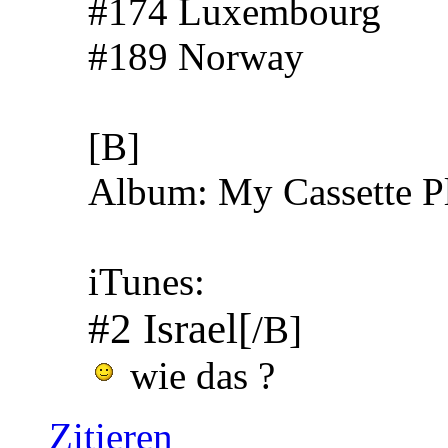
#174 Luxembourg
#189 Norway
[B]
Album: My Cassette P
iTunes:
#2 Israel[
/B]
wie das ?
Zitieren