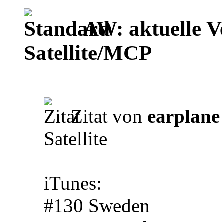
AW: aktuelle V
Satellite/MCP
Zitat von
earplane
Satellite
iTunes:
#130 Sweden