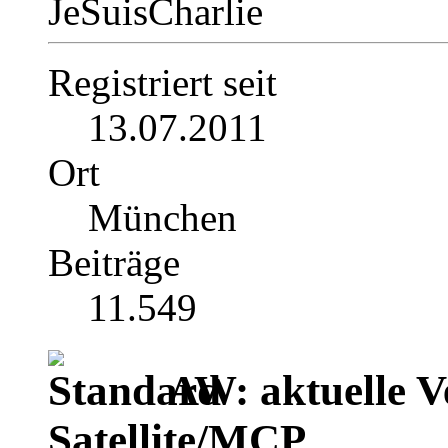
JeSuisCharlie
Registriert seit
13.07.2011
Ort
München
Beiträge
11.549
AW: aktuelle V
Satellite/MCP