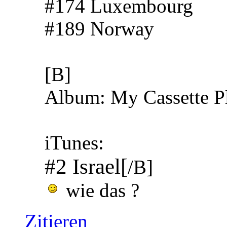
#174 Luxembourg
#189 Norway
[B]
Album: My Cassette P
iTunes:
#2 Israel[
/B]
wie das ?
Zitieren