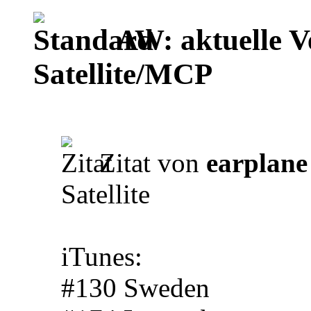
AW: aktuelle V
Satellite/MCP
Zitat von
earplane
Satellite
iTunes:
#130 Sweden