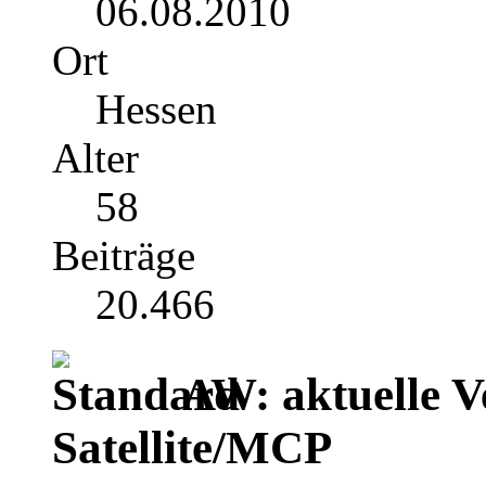
06.08.2010
Ort
Hessen
Alter
58
Beiträge
20.466
AW: aktuelle V
Satellite/MCP