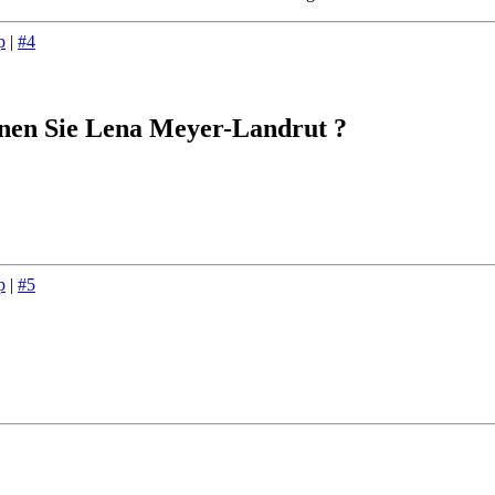
p
|
#4
nen Sie Lena Meyer-Landrut ?
p
|
#5