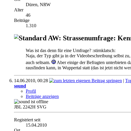
Düren, NRW
Alter
46
Beiträge
1.310
AW: Strassenumfrage: Ken
Was ist das denn für eine Umfrage? :stirnklatsch:
Naja, der Typ gibt ja in der Videobeschreibung selbst 
auch seltsam.
Aber einige der Befragten unterbieten d
rausfinden kann, in Wuppertal statt (das ist jetzt nicht we
14.06.2010,
00:28
|
To
sound
Profil
Beiträge anzeigen
JBL 2242H SVG
Registriert seit
15.04.2010
Ort