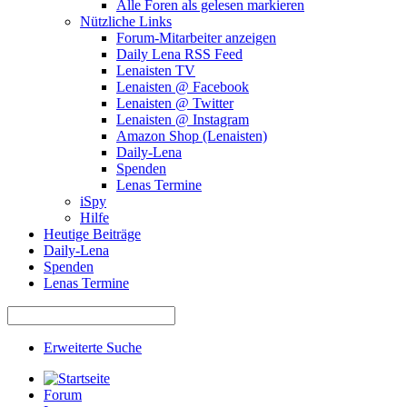
Alle Foren als gelesen markieren
Nützliche Links
Forum-Mitarbeiter anzeigen
Daily Lena RSS Feed
Lenaisten TV
Lenaisten @ Facebook
Lenaisten @ Twitter
Lenaisten @ Instagram
Amazon Shop (Lenaisten)
Daily-Lena
Spenden
Lenas Termine
iSpy
Hilfe
Heutige Beiträge
Daily-Lena
Spenden
Lenas Termine
Erweiterte Suche
Forum