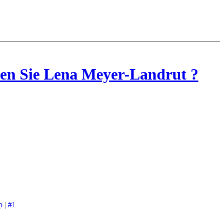
en Sie Lena Meyer-Landrut ?
p
|
#1