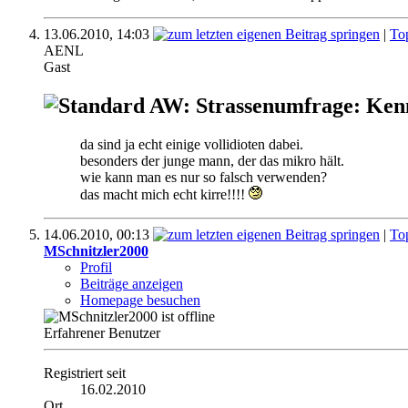
13.06.2010,
14:03
|
To
AENL
Gast
AW: Strassenumfrage: Ken
da sind ja echt einige vollidioten dabei.
besonders der junge mann, der das mikro hält.
wie kann man es nur so falsch verwenden?
das macht mich echt kirre!!!!
14.06.2010,
00:13
|
To
MSchnitzler2000
Profil
Beiträge anzeigen
Homepage besuchen
Erfahrener Benutzer
Registriert seit
16.02.2010
Ort