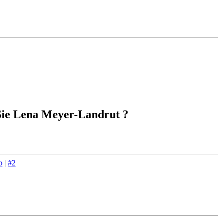
ie Lena Meyer-Landrut ?
p
|
#2