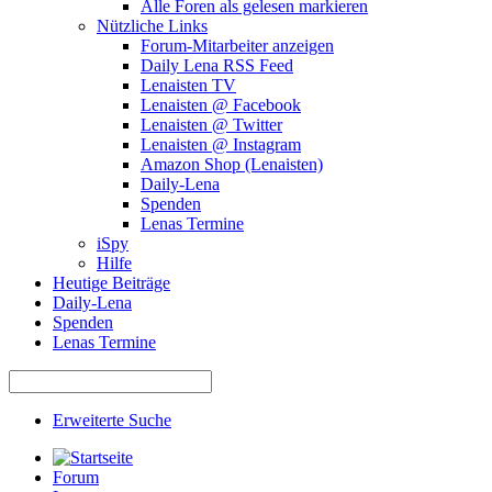
Alle Foren als gelesen markieren
Nützliche Links
Forum-Mitarbeiter anzeigen
Daily Lena RSS Feed
Lenaisten TV
Lenaisten @ Facebook
Lenaisten @ Twitter
Lenaisten @ Instagram
Amazon Shop (Lenaisten)
Daily-Lena
Spenden
Lenas Termine
iSpy
Hilfe
Heutige Beiträge
Daily-Lena
Spenden
Lenas Termine
Erweiterte Suche
Forum