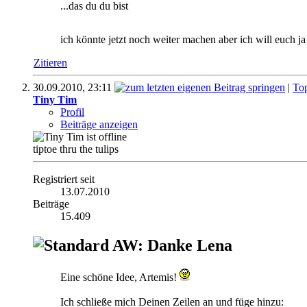
...das du du bist
ich könnte jetzt noch weiter machen aber ich will euch 
Zitieren
30.09.2010,
23:11
|
To
Tiny Tim
Profil
Beiträge anzeigen
tiptoe thru the tulips
Registriert seit
13.07.2010
Beiträge
15.409
AW: Danke Lena
Eine schöne Idee, Artemis!
Ich schließe mich Deinen Zeilen an und füge hinzu: