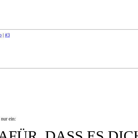
p
|
#3
 nur ein:
FÜR, DASS ES DIC