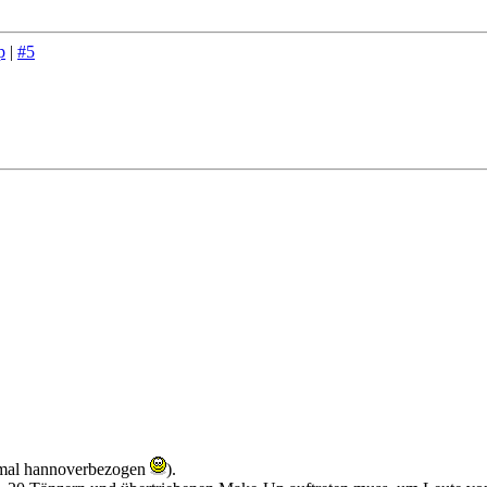
p
|
#5
zt mal hannoverbezogen
).