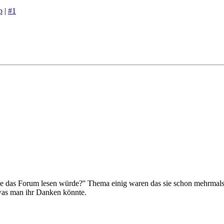
p
|
#1
ie das Forum lesen würde?'' Thema einig waren das sie schon mehrmals 
 was man ihr Danken könnte.