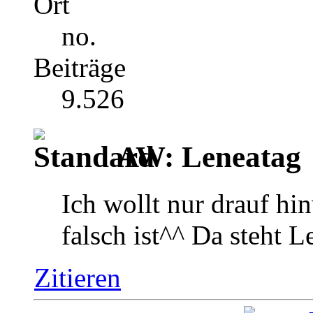
Ort
no.
Beiträge
9.526
AW: Leneatag
Ich wollt nur drauf hi
falsch ist^^ Da steht L
Zitieren