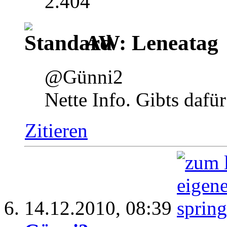
2.404
AW: Leneatag
@Günni2
Nette Info. Gibts dafü
Zitieren
14.12.2010,
08:39