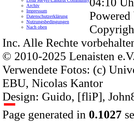
04:10
Uh
Lena Meyer-Landrut Community
Archiv
Impressum
Powered
Datenschutzerklärung
Nutzungsbedingungen
Copyrigh
Nach oben
Inc. Alle Rechte vorbehalte
© 2010-2025 Lenaisten e.V
Verwendete Fotos: (c) Uni
EBU, Nicolas Kantor
Design: Guido, [fliP], Joh
Page generated in
0.1027
se