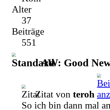
Alter
37
Beiträge
551
AW: Good News
Zitat von
teroh
So ich bin dann mal 