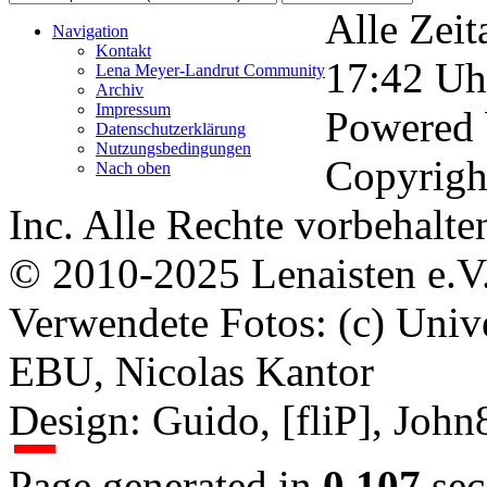
Alle Zeit
Navigation
Kontakt
17:42
Uh
Lena Meyer-Landrut Community
Archiv
Impressum
Powered
Datenschutzerklärung
Nutzungsbedingungen
Copyrigh
Nach oben
Inc. Alle Rechte vorbehalte
© 2010-2025 Lenaisten e.V
Verwendete Fotos: (c) Uni
EBU, Nicolas Kantor
Design: Guido, [fliP], Joh
Page generated in
0.107
sec