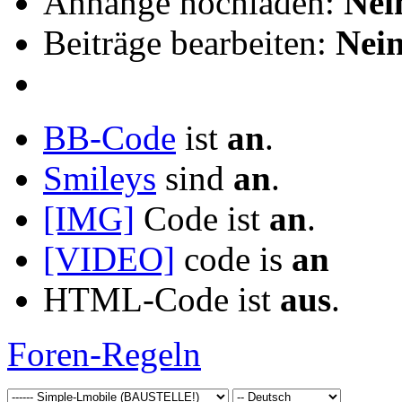
Anhänge hochladen:
Nei
Beiträge bearbeiten:
Nei
BB-Code
ist
an
.
Smileys
sind
an
.
[IMG]
Code ist
an
.
[VIDEO]
code is
an
HTML-Code ist
aus
.
Foren-Regeln