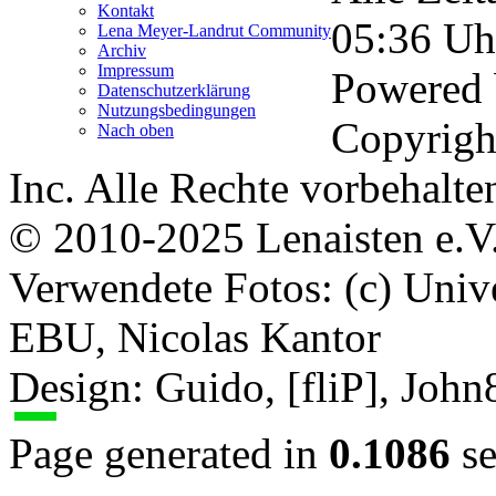
Kontakt
05:36
Uh
Lena Meyer-Landrut Community
Archiv
Impressum
Powered
Datenschutzerklärung
Nutzungsbedingungen
Copyrigh
Nach oben
Inc. Alle Rechte vorbehalte
© 2010-2025 Lenaisten e.V
Verwendete Fotos: (c) Uni
EBU, Nicolas Kantor
Design: Guido, [fliP], Joh
Page generated in
0.1086
se