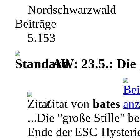
Nordschwarzwald
Beiträge
5.153
AW: 23.5.: Die 
Zitat von
bates
...Die "große Stille" b
Ende der ESC-Hysterie