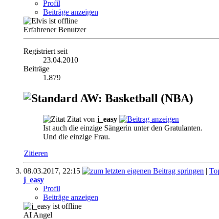
Profil
Beiträge anzeigen
Erfahrener Benutzer
Registriert seit
23.04.2010
Beiträge
1.879
AW: Basketball (NBA)
Zitat von
j_easy
Ist auch die einzige Sängerin unter den Gratulanten.
Und die einzige Frau.
Zitieren
08.03.2017,
22:15
|
To
j_easy
Profil
Beiträge anzeigen
AI Angel