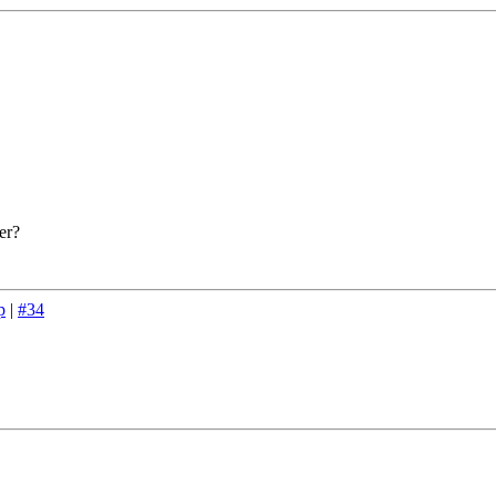
er?
p
|
#34