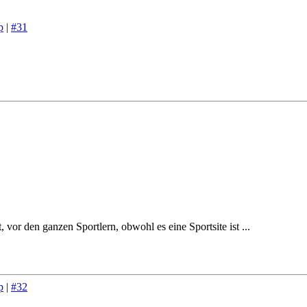
p
|
#31
vor den ganzen Sportlern, obwohl es eine Sportsite ist ...
p
|
#32