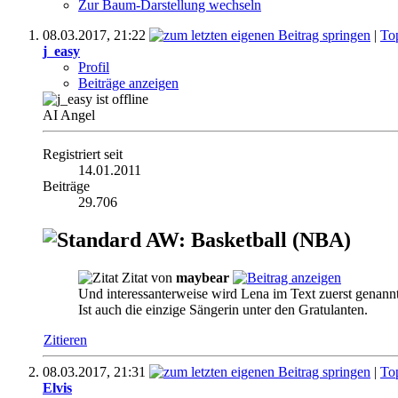
Zur Baum-Darstellung wechseln
08.03.2017,
21:22
|
To
j_easy
Profil
Beiträge anzeigen
AI Angel
Registriert seit
14.01.2011
Beiträge
29.706
AW: Basketball (NBA)
Zitat von
maybear
Und interessanterweise wird Lena im Text zuerst genannt, 
Ist auch die einzige Sängerin unter den Gratulanten.
Zitieren
08.03.2017,
21:31
|
To
Elvis