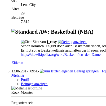
Ort
Lena City
Alter
29
Beiträge
7.612
AW: Basketball (NBA)
Zitat von
j_easy
Schon komisch. Es gibt doch auch Basketballerinnen, od
Es gibt sogar Basketweltmeisterschaften der Frauen, au
https://de.wikipedia.org/wiki/Basket...ften_der_Damen
Zitieren
13.06.2017,
09:45
|
To
Melanie
Profil
Beiträge anzeigen
Rock-Monster
Registriert seit