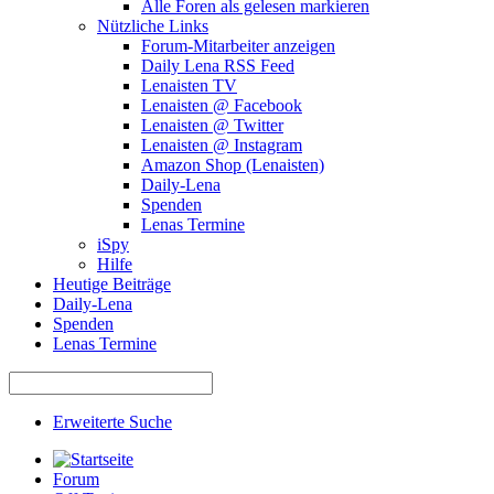
Alle Foren als gelesen markieren
Nützliche Links
Forum-Mitarbeiter anzeigen
Daily Lena RSS Feed
Lenaisten TV
Lenaisten @ Facebook
Lenaisten @ Twitter
Lenaisten @ Instagram
Amazon Shop (Lenaisten)
Daily-Lena
Spenden
Lenas Termine
iSpy
Hilfe
Heutige Beiträge
Daily-Lena
Spenden
Lenas Termine
Erweiterte Suche
Forum