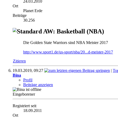
24.03.2010
Ort
Planet Erde
Beiträge
30.256
AW: Basketball (NBA)
Die Golden State Warriors sind NBA Meister 2017
http://www.sport1.de/us-sport/nba/20...d-meister-2017
Zitieren
19.03.2019,
09:27
|
To
Bina
Profil
Beiträge anzeigen
Eingeborener
Registriert seit
18.09.2011
Ort