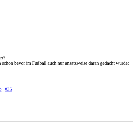
er?
ch schon bevor im Fußball auch nur ansatzweise daran gedacht wurde:
p
|
#35