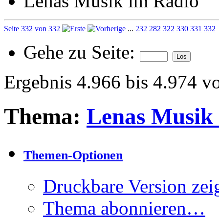
Lenas Musik im Radio
Seite 332 von 332
...
232
282
322
330
331
332
Gehe zu Seite:
Ergebnis 4.966 bis 4.974 v
Thema:
Lenas Musik
Themen-Optionen
Druckbare Version zei
Thema abonnieren…