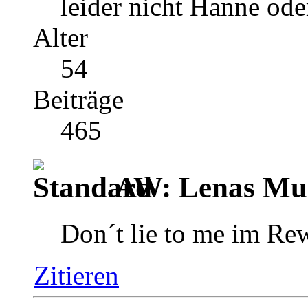
leider nicht Hanne ode
Alter
54
Beiträge
465
AW: Lenas Mus
Don´t lie to me im Re
Zitieren