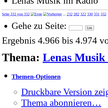
Lenas Musik im Radio
Seite 332 von 332
...
232
282
322
330
331
332
Gehe zu Seite:
Ergebnis 4.966 bis 4.974 v
Thema:
Lenas Musik
Themen-Optionen
Druckbare Version zei
Thema abonnieren…