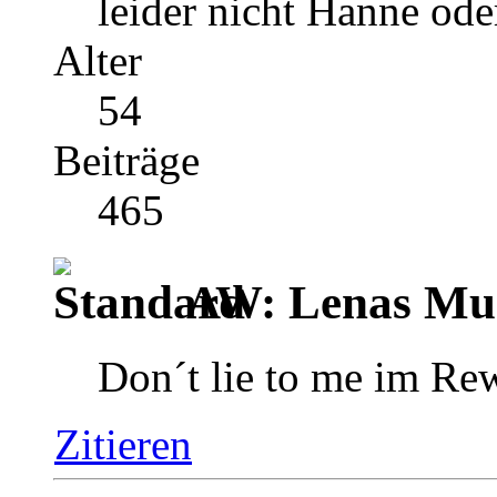
leider nicht Hanne ode
Alter
54
Beiträge
465
AW: Lenas Mus
Don´t lie to me im Re
Zitieren