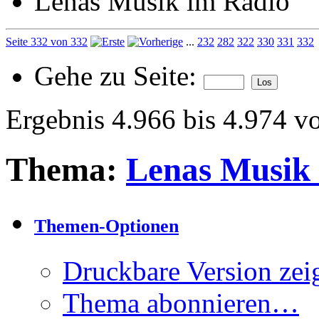
Lenas Musik im Radio
Seite 332 von 332
...
232
282
322
330
331
332
Gehe zu Seite:
Ergebnis 4.966 bis 4.974 v
Thema:
Lenas Musik
Themen-Optionen
Druckbare Version zei
Thema abonnieren…