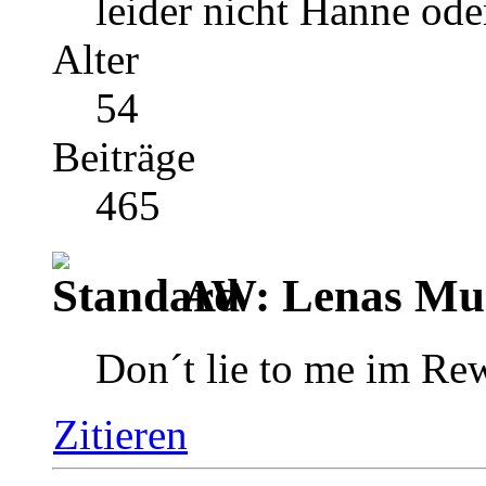
leider nicht Hanne ode
Alter
54
Beiträge
465
AW: Lenas Mus
Don´t lie to me im Re
Zitieren