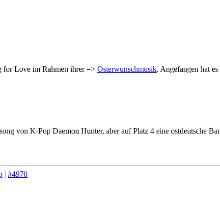
ng for Love im Rahmen ihrer =>
Osterwunschmusik
. Angefangen hat es 
telsong von K-Pop Daemon Hunter, aber auf Platz 4 eine ostdeutsche Ba
p
|
#4970