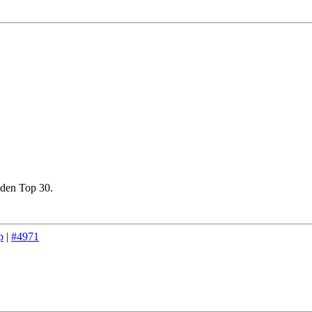
 den Top 30.
p
|
#4971