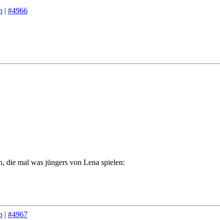
p
|
#4966
, die mal was jüngers von Lena spielen:
p
|
#4967