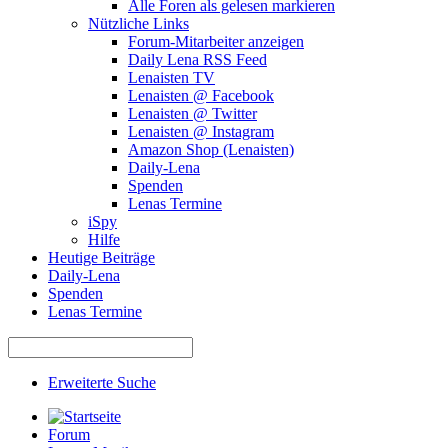
Alle Foren als gelesen markieren
Nützliche Links
Forum-Mitarbeiter anzeigen
Daily Lena RSS Feed
Lenaisten TV
Lenaisten @ Facebook
Lenaisten @ Twitter
Lenaisten @ Instagram
Amazon Shop (Lenaisten)
Daily-Lena
Spenden
Lenas Termine
iSpy
Hilfe
Heutige Beiträge
Daily-Lena
Spenden
Lenas Termine
Erweiterte Suche
Forum