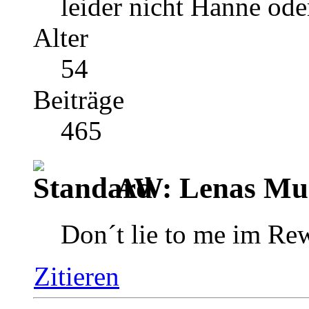
leider nicht Hanne ode
Alter
54
Beiträge
465
AW: Lenas Mus
Don´t lie to me im Re
Zitieren