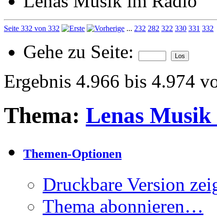
Lenas Musik im Radio
Seite 332 von 332
...
232
282
322
330
331
332
Gehe zu Seite:
Ergebnis 4.966 bis 4.974 v
Thema:
Lenas Musik
Themen-Optionen
Druckbare Version zei
Thema abonnieren…