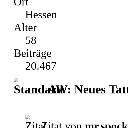
Ort
Hessen
Alter
58
Beiträge
20.467
AW: Neues Tat
Zitat von
mr.spoc