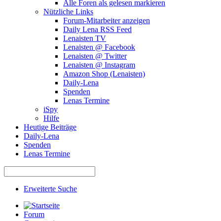
Alle Foren als gelesen markieren
Nützliche Links
Forum-Mitarbeiter anzeigen
Daily Lena RSS Feed
Lenaisten TV
Lenaisten @ Facebook
Lenaisten @ Twitter
Lenaisten @ Instagram
Amazon Shop (Lenaisten)
Daily-Lena
Spenden
Lenas Termine
iSpy
Hilfe
Heutige Beiträge
Daily-Lena
Spenden
Lenas Termine
Erweiterte Suche
Forum