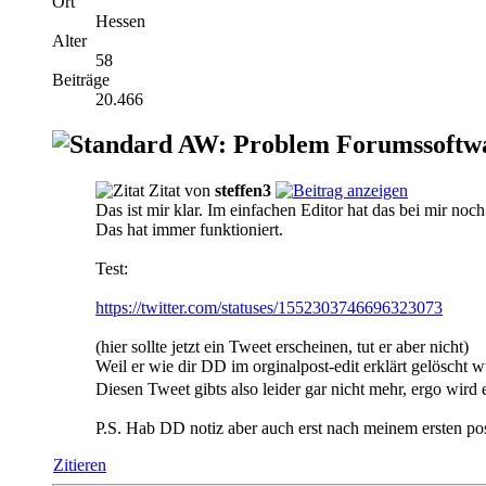
Ort
Hessen
Alter
58
Beiträge
20.466
AW: Problem Forumssoftw
Zitat von
steffen3
Das ist mir klar. Im einfachen Editor hat das bei mir noc
Das hat immer funktioniert.
Test:
https://twitter.com/statuses/1552303746696323073
(hier sollte jetzt ein Tweet erscheinen, tut er aber nicht)
Weil er wie dir DD im orginalpost-edit erklärt gelöscht w
Diesen Tweet gibts also leider gar nicht mehr, ergo wird 
P.S. Hab DD notiz aber auch erst nach meinem ersten po
Zitieren