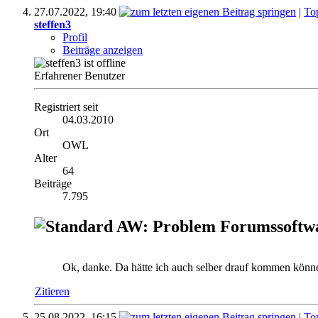
27.07.2022,
19:40
|
To
steffen3
Profil
Beiträge anzeigen
Erfahrener Benutzer
Registriert seit
04.03.2010
Ort
OWL
Alter
64
Beiträge
7.795
AW: Problem Forumssoftw
Ok, danke. Da hätte ich auch selber drauf kommen könn
Zitieren
25.08.2022,
16:15
|
To