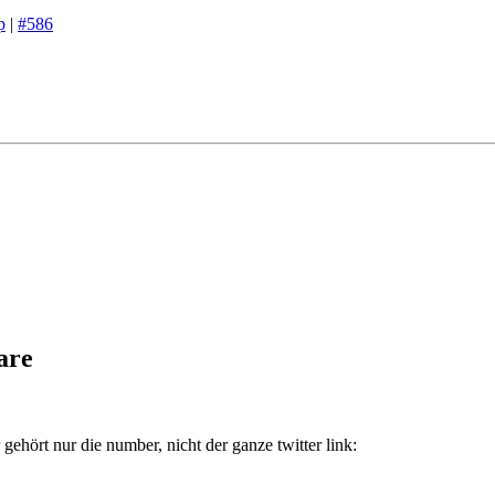
p
|
#586
are
ehört nur die number, nicht der ganze twitter link: