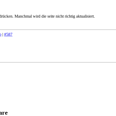
ücken. Manchmal wird die seite nicht richtig aktualisiert.
p
|
#587
are