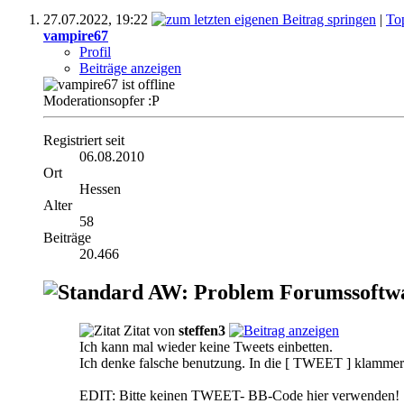
27.07.2022,
19:22
|
To
vampire67
Profil
Beiträge anzeigen
Moderationsopfer :P
Registriert seit
06.08.2010
Ort
Hessen
Alter
58
Beiträge
20.466
AW: Problem Forumssoftw
Zitat von
steffen3
Ich kann mal wieder keine Tweets einbetten.
Ich denke falsche benutzung. In die [ TWEET ] klammer g
EDIT: Bitte keinen TWEET- BB-Code hier verwenden!