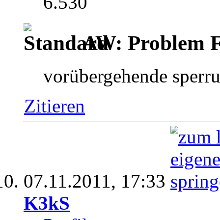
6.530
AW: Problem F
vorübergehende sperr
Zitieren
07.11.2011,
17:33
K3kS