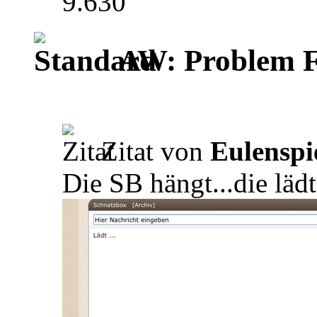
9.630
AW: Problem F
Zitat von
Eulenspi
Die SB hängt...die läd