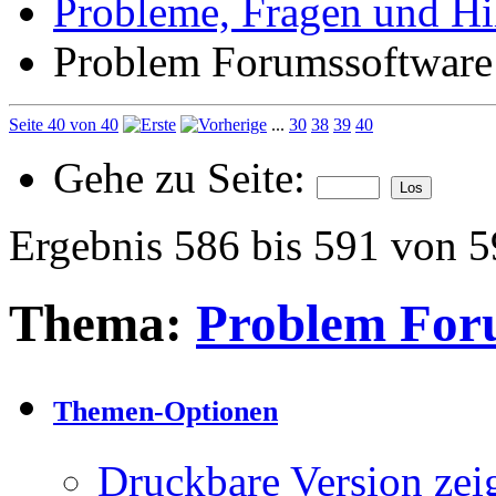
Probleme, Fragen und Hi
Problem Forumssoftware
Seite 40 von 40
...
30
38
39
40
Gehe zu Seite:
Ergebnis 586 bis 591 von 
Thema:
Problem For
Themen-Optionen
Druckbare Version zei