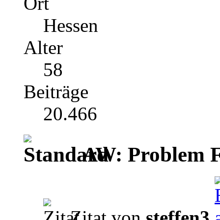
Ort
Hessen
Alter
58
Beiträge
20.466
AW: Problem F
Zitat von
steffen3