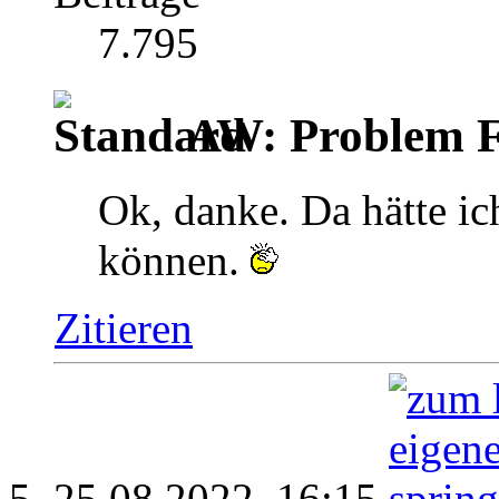
7.795
AW: Problem F
Ok, danke. Da hätte i
können.
Zitieren
25.08.2022,
16:15