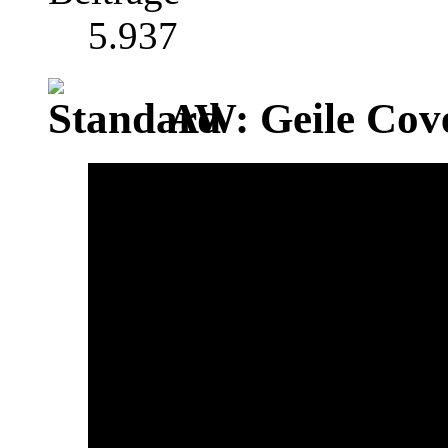
5.937
AW: Geile Cover