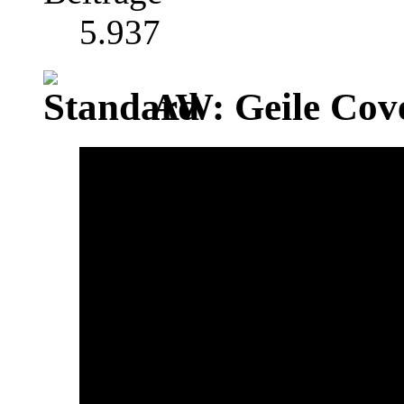
5.937
AW: Geile Cover