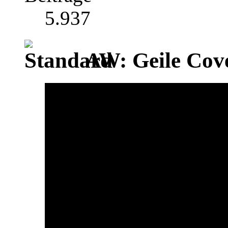
5.937
AW: Geile Cover