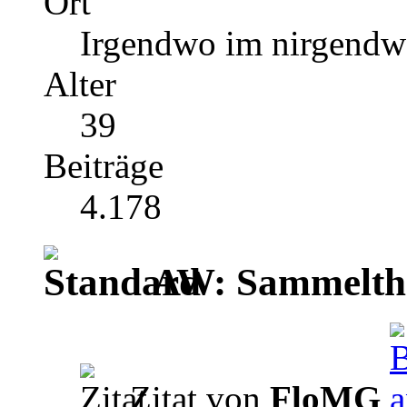
Ort
Irgendwo im nirgend
Alter
39
Beiträge
4.178
AW: Sammelthr
Zitat von
FloMG