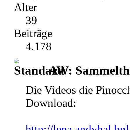
Alter
39
Beiträge
4.178
AW: Sammelthr
Die Videos die Pinocc
Download:
http://lena.andyhal.bpl