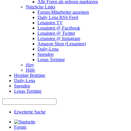
Alle Foren als gelesen markieren
Nützliche Links
Forum-Mitarbeiter anzeigen
Daily Lena RSS Feed
Lenaisten TV
Lenaisten @ Facebook
Lenaisten @ Twitter
Lenaisten @ Instagram
Amazon Shop (Lenaisten)
Daily-Lena
Spenden
Lenas Termine
iSpy
Hilfe
Heutige Beiträge
Daily-Lena
Spenden
Lenas Termine
Erweiterte Suche
Forum