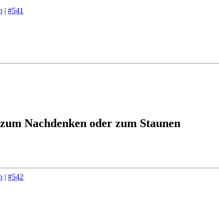
p
|
#541
 zum Nachdenken oder zum Staunen
p
|
#542