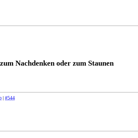
 zum Nachdenken oder zum Staunen
p
|
#544