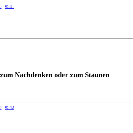
p
|
#541
 zum Nachdenken oder zum Staunen
p
|
#542