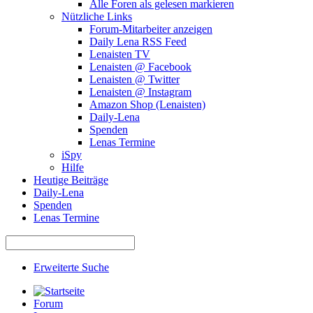
Alle Foren als gelesen markieren
Nützliche Links
Forum-Mitarbeiter anzeigen
Daily Lena RSS Feed
Lenaisten TV
Lenaisten @ Facebook
Lenaisten @ Twitter
Lenaisten @ Instagram
Amazon Shop (Lenaisten)
Daily-Lena
Spenden
Lenas Termine
iSpy
Hilfe
Heutige Beiträge
Daily-Lena
Spenden
Lenas Termine
Erweiterte Suche
Forum