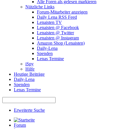
Alle Foren als gelesen markieren
Nützliche Links
Forum-Mitarbeiter anzeigen
Daily Lena RSS Feed
Lenaisten TV
Lenaisten @ Facebook
Lenaisten @ Twitter
Lenaisten @ Instagram
Amazon Shop (Lenaisten)
Daily-Lena
Spenden
Lenas Termine
iSpy
Hilfe
Heutige Beiträge
Daily-Lena
Spenden
Lenas Termine
Erweiterte Suche
Forum