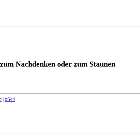
 zum Nachdenken oder zum Staunen
p
|
#544