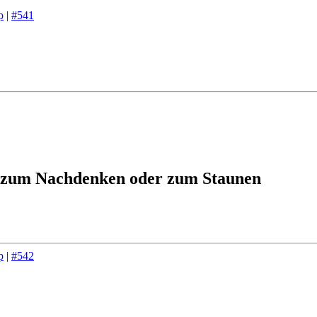
p
|
#541
 zum Nachdenken oder zum Staunen
p
|
#542