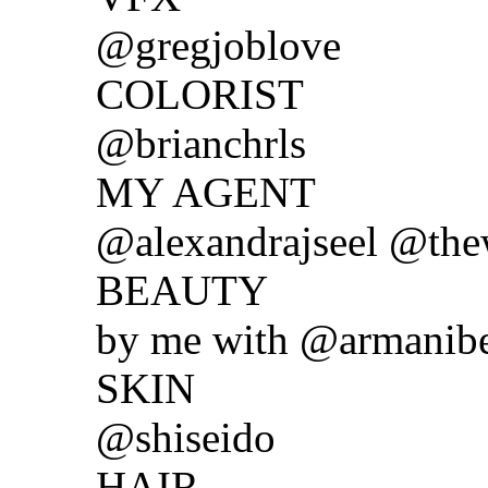
@gregjoblove
COLORIST
@brianchrls
MY AGENT
@alexandrajseel @the
BEAUTY
by me with @armanib
SKIN
@shiseido
HAIR