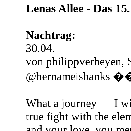
Lenas Allee ‐ Das 15.
Nachtrag:
30.04.
von philippverheyen,
@hernameisbanks �
What a journey — I wil
true fight with the ele
and your love, you m