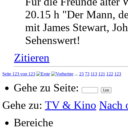
Für die Freunde alter 
20.15 h "Der Mann, de
mit James Stewart, Jo
Sehenswert!
Zitieren
Seite 123 von 123
...
23
73
113
121
122
123
Gehe zu Seite:
Gehe zu:
TV & Kino
Nach 
Bereiche