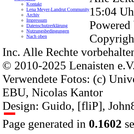
Kontakt
15:04
Uh
Lena Meyer-Landrut Community
Archiv
Impressum
Powered
Datenschutzerklärung
Nutzungsbedingungen
Copyrigh
Nach oben
Inc. Alle Rechte vorbehalte
© 2010-2025 Lenaisten e.V
Verwendete Fotos: (c) Uni
EBU, Nicolas Kantor
Design: Guido, [fliP], Joh
Page generated in
0.1602
se