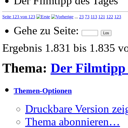
Der Filmtipp des Tages
Seite 123 von 123
...
23
73
113
121
122
123
Gehe zu Seite:
Ergebnis 1.831 bis 1.835 v
Thema:
Der Filmtipp
Themen-Optionen
Druckbare Version zei
Thema abonnieren…