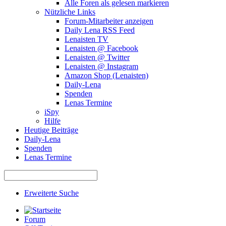
Alle Foren als gelesen markieren
Nützliche Links
Forum-Mitarbeiter anzeigen
Daily Lena RSS Feed
Lenaisten TV
Lenaisten @ Facebook
Lenaisten @ Twitter
Lenaisten @ Instagram
Amazon Shop (Lenaisten)
Daily-Lena
Spenden
Lenas Termine
iSpy
Hilfe
Heutige Beiträge
Daily-Lena
Spenden
Lenas Termine
Erweiterte Suche
Forum