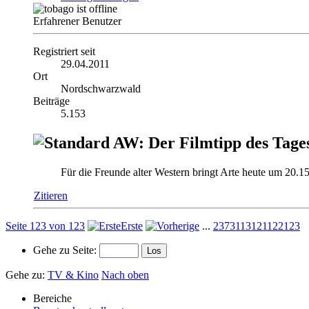
Erfahrener Benutzer
Registriert seit
29.04.2011
Ort
Nordschwarzwald
Beiträge
5.153
AW: Der Filmtipp des Tage
Für die Freunde alter Western bringt Arte heute um 20.
Zitieren
Seite 123 von 123
Erste
...
23
73
113
121
122
123
Gehe zu Seite:
Gehe zu:
TV & Kino
Nach oben
Bereiche