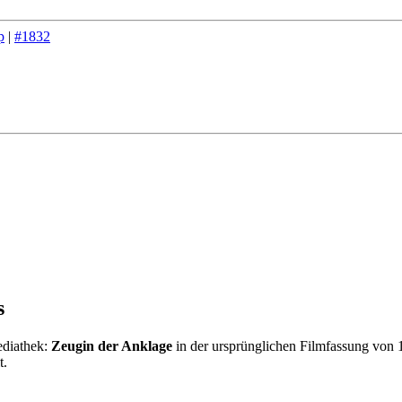
p
|
#1832
s
ediathek:
Zeugin der Anklage
in der ursprünglichen Filmfassung von 
t.