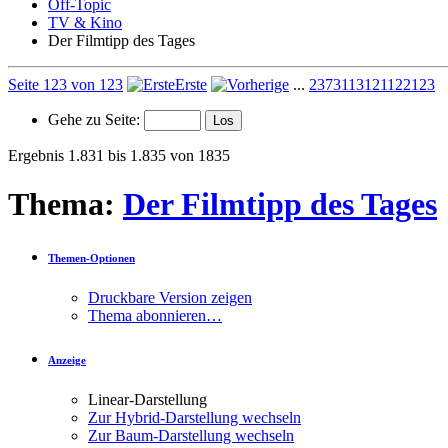
Off-Topic
TV & Kino
Der Filmtipp des Tages
Seite 123 von 123
Erste
...
23
73
113
121
122
123
Gehe zu Seite:
Ergebnis 1.831 bis 1.835 von 1835
Thema:
Der Filmtipp des Tages
Themen-Optionen
Druckbare Version zeigen
Thema abonnieren…
Anzeige
Linear-Darstellung
Zur Hybrid-Darstellung wechseln
Zur Baum-Darstellung wechseln