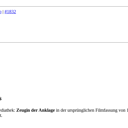
p
|
#1832
s
ediathek:
Zeugin der Anklage
in der ursprünglichen Filmfassung von 
t.