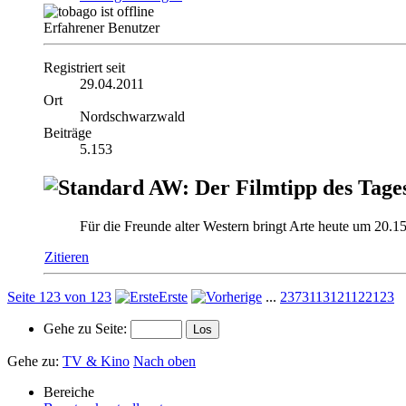
Erfahrener Benutzer
Registriert seit
29.04.2011
Ort
Nordschwarzwald
Beiträge
5.153
AW: Der Filmtipp des Tage
Für die Freunde alter Western bringt Arte heute um 20.
Zitieren
Seite 123 von 123
Erste
...
23
73
113
121
122
123
Gehe zu Seite:
Gehe zu:
TV & Kino
Nach oben
Bereiche