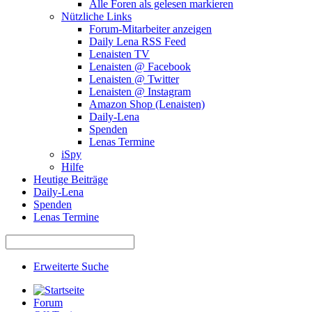
Alle Foren als gelesen markieren
Nützliche Links
Forum-Mitarbeiter anzeigen
Daily Lena RSS Feed
Lenaisten TV
Lenaisten @ Facebook
Lenaisten @ Twitter
Lenaisten @ Instagram
Amazon Shop (Lenaisten)
Daily-Lena
Spenden
Lenas Termine
iSpy
Hilfe
Heutige Beiträge
Daily-Lena
Spenden
Lenas Termine
Erweiterte Suche
Forum