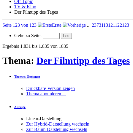
Off-Topic
TV & Kino
Der Filmtipp des Tages
Seite 123 von 123
Erste
...
23
73
113
121
122
123
Gehe zu Seite:
Ergebnis 1.831 bis 1.835 von 1835
Thema:
Der Filmtipp des Tages
Themen-Optionen
Druckbare Version zeigen
Thema abonnieren…
Anzeige
Linear-Darstellung
Zur Hybrid-Darstellung wechseln
Zur Baum-Darstellung wechseln