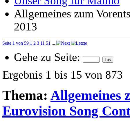
Unser Song für Malmö
Allgemeines zum Vorents
2013
Seite 1 von 59
1
2
3
11
51
...
Gehe zu Seite:
Ergebnis 1 bis 15 von 873
Thema:
Allgemeines 
Eurovision Song Cont