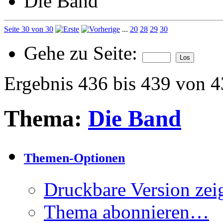
Die Band
Seite 30 von 30
...
20
28
29
30
Gehe zu Seite:
Ergebnis 436 bis 439 von 
Thema:
Die Band
Themen-Optionen
Druckbare Version zei
Thema abonnieren…