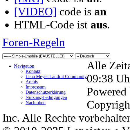
[VIDEO]
code is
an
HTML-Code ist
aus
.
Foren-Regeln
Alle Zeit
Navigation
Kontakt
09:38
Uh
Lena Meyer-Landrut Community
Archiv
Impressum
Powered
Datenschutzerklärung
Nutzungsbedingungen
Copyrigh
Nach oben
Inc. Alle Rechte vorbehalte